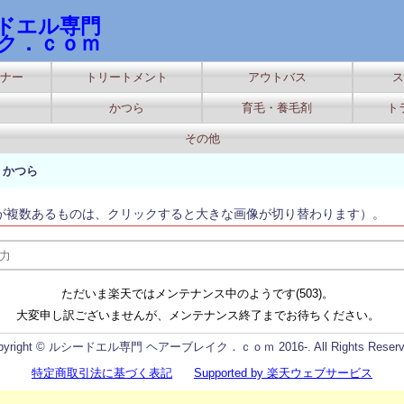
ドエル専門
ク．ｃｏｍ
ナー
トリートメント
アウトバス
ス
かつら
育毛・養毛剤
ト
その他
>
かつら
が複数あるものは、クリックすると大きな画像が切り替わります）。
ただいま楽天ではメンテナンス中のようです(503)。
大変申し訳ございませんが、メンテナンス終了までお待ちください。
pyright © ルシードエル専門 ヘアーブレイク．ｃｏｍ 2016-. All Rights Reserv
特定商取引法に基づく表記
Supported by 楽天ウェブサービス